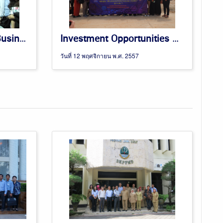
Sri Lanka - Thailand Business Forum 24 November 2014
Investment Opportunities Survey in Republic of the Union of Myanmar (Bangkok - Mandalay – Yangon - Bangkok) 28 – 31 October 2014 Thailand Board of Investment (BOI)
วันที่ 12 พฤศจิกายน พ.ศ. 2557