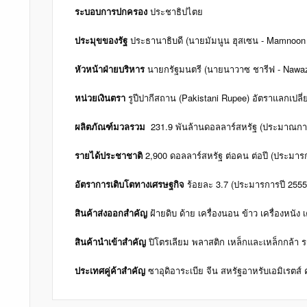
ระบอบการปกครอง
ประชาธิปไตย
ประมุขของรัฐ
ประธานาธิบดี (นายมัมนูน ฮุสเซน - Mamnoon H
หัวหน้าฝ่ายบริหาร
นายกรัฐมนตรี (นายนาวาซ ชารีฟ - Nawaz 
หน่วยเงินตรา
รูปีปากีสถาน (Pakistani Rupee) อัตราแลกเปลี่
ผลิตภัณฑ์มวลรวม
231.9 พันล้านดอลลาร์สหรัฐ (ประมาณกา
รายได้ประชาชาติ
2,900 ดอลลาร์สหรัฐ ต่อคน ต่อปี (ประมาร
อัตราการเติบโตทางเศรษฐกิจ
ร้อยละ 3.7 (ประมารการปี 255
สินค้าส่งออกสำคัญ
ฝ้ายดิบ ด้าย เครื่องนอน ข้าว เครื่องหนัง
สินค้านำเข้าสำคัญ
ปิโตรเลียม พลาสติก เหล็กและเหล็กกล้า 
ประเทศคู่ค้าสำคัญ
ซาอุดิอาระเบีย จีน สหรัฐอาหรับเอมิเรตส์