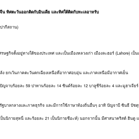
จีน ทิศตะวันออกติดกับอินเดีย และทิศใต้ติดกับทะเลอาหรับ
องปากีสถาน)
งเศรษฐกิจตั้งอยู่ทางใต้ของประเทศ และเป็นเมืองหลวงเก่า เมืองละฮอร์ (Lahore) 
้ง ยกเว้นภาคตะวันตกเฉียงเหนือที่อากาศอบอุ่น และภาคเหนือมีอากาศเย็น
ัญจาบร้อยละ 59 ปาทานร้อยละ 14 ซินด์ร้อยละ 12 บาลูชีร้อยละ 4 และมูฮาเจียร์ 
บาลกลางและภาคธุรกิจ และมีการใช้ภาษาท้องถิ่นอื่นๆ อาทิ ปัญจาบี ซินธี ปัชต
นนิกายสุหนี่ และร้อยละ 21 เป็นนิกายชีอะห์) นอกจากนั้น มีศาสนาคริสต์ ฮินดู 