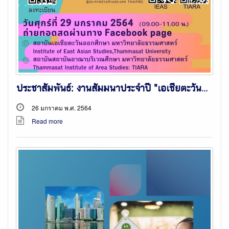
ประชาสัมพันธ์: งานสัมมนาประจำปี "เอเชียตะวันออกในปี 2021: สหรัฐฯกับอินโด-แปซิฟิกในยุคของโจ ไบเดน"
26 มกราคม พ.ศ. 2564
Read more